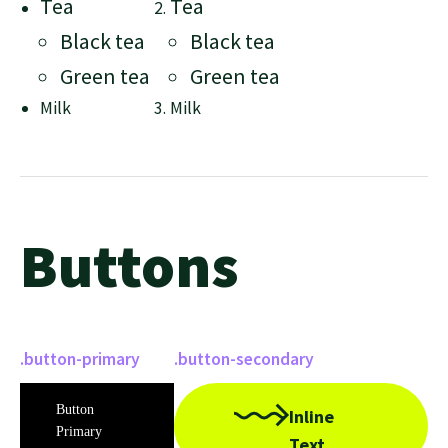
Tea
Tea
Black tea
Black tea
Green tea
Green tea
Milk
Milk
Buttons
.button-primary
.button-secondary
Button
Inline
Primary
Text.